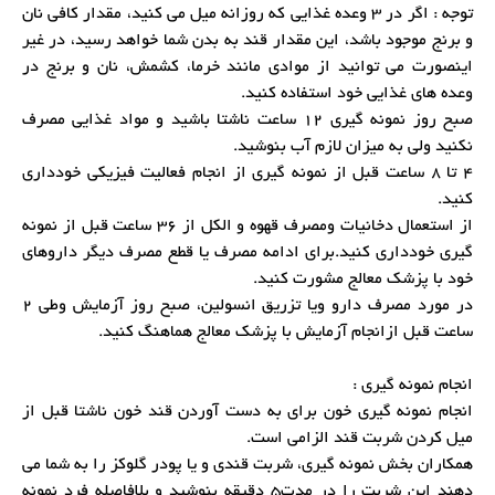
توجه : اگر در 3 وعده غذایی که روزانه میل می کنید، مقدار کافی نان
و برنج موجود باشد، این مقدار قند به بدن شما خواهد رسید، در غیر
اینصورت می توانید از موادی مانند خرما، کشمش، نان و برنج در
وعده های غذایی خود استفاده کنید.
صبح روز نمونه گیری 12 ساعت ناشتا باشید و مواد غذایی مصرف
نکنید ولی به میزان لازم آب بنوشید.
4 تا 8 ساعت قبل از نمونه گیری از انجام فعالیت فیزیکی خودداری
کنید.
از استعمال دخانیات ومصرف قهوه و الکل از 36 ساعت قبل از نمونه
گیری خودداری کنید.برای ادامه مصرف یا قطع مصرف دیگر داروهای
خود با پزشک معالج مشورت کنید.
در مورد مصرف دارو ویا تزریق انسولین، صبح روز آزمایش وطی 2
ساعت قبل ازانجام آزمایش با پزشک معالج هماهنگ کنید.
انجام نمونه گیری :
انجام نمونه گیری خون برای به دست آوردن قند خون ناشتا قبل از
میل کردن شربت قند الزامی است.
همکاران بخش نمونه گیری، شربت قندی و یا پودر گلوکز را به شما می
دهند این شربت را در مدت5 دقیقه بنوشید و بلافاصله فرد نمونه